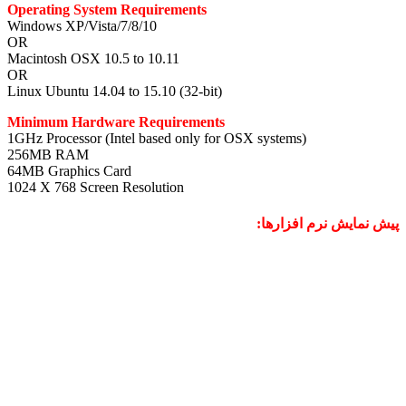
Opera
Windo
OR
Macin
OR
Linux 
Mini
1GHz 
256M
64MB 
1024 