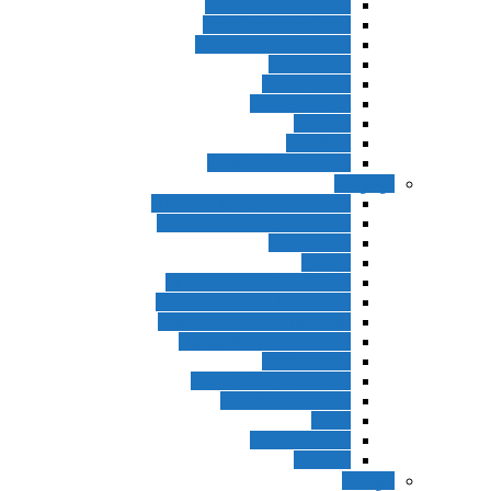
American Streamline
New Headway Third
New Headway Fourth
Speak Now
Open Forum
English Result
Tourism
Speakout
Q Skills For Success
نوجوانان
Hip Hip Hooray 2nd Edition
Fun For Starters 3rd Edition
Big English
!Today
Fun For Flyers 3rd Edition
Fun For Movers 3rd Edition
Family & Friends American
Family & Friends British
Super Minds
Super Minds American
Got it! 2nd Edition
Got it
Prospect 1-2-3
Beehive
کودکان