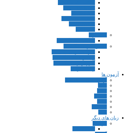
Lets Go 5th Edition
First Friends 2nd
Phonics A,B
Mr. Bugs Phonics
Up and Away
Kid’s Box
دیکشنری
انگلیسی به انگلیسی
مجموعه زبان انگلیسی
مترجمی زبان انگلیسی
زبان و ادبیات انگلیسی
آموزش زبان انگلیسی
زبان عمومی
آزمون ها
آزمون های استخدامی
FCE
CAE
IELTS
GRE
TOEFL
PET
زبان های دیگر
فرانسه
Connexions