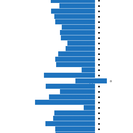
Interchange 3rd Edition
Interchange 4th Ed
Interchange 5th Edition
Solutions 2nd Edition
Solutions 3rd Edition
Top Notch 1st Ed
Top Notch 2nd Ed
Top Notch 3rd Ed
Summit 1st Ed
Summit 2nd Ed
Summit 3rd Edition
Passages 2nd Edition
Passages 3rd Edition
Evolve
Business Result 1st Edition
ادامه بزرگسالان
World English 3rd Edition
Project 4th Edition
American Headway 2nd
American Headway 3rd Edition
Think
Contemporary Topics
Let’s Talk 2nd Edition
New American Streamline
Northstar 3rd Edition