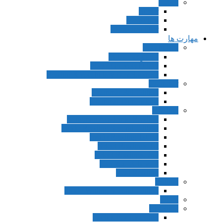
آلمانی
Sicher
Menschen
Menschen Hier
مهارت ها
Vocabulary
مجموعه In Use
Focus On Vocabulary
Reading&Vocabulary Development
Grammar
Grammar 3rd Edition
Grammar Dimensions
Reading
Longman Academic Reading
Inside Reading Second Edition
Inside Reading 1st Ed
Select Readings 1st
Select Readings 2nd
Can You Believe it
Real Reading
Writing
Inside Writing Second Edition
Idiom
Listening
Tactics For Listening