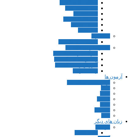
Lets Go 5th Edition
First Friends 2nd
Phonics A,B
Mr. Bugs Phonics
Up and Away
Kid’s Box
دیکشنری
انگلیسی به انگلیسی
مجموعه زبان انگلیسی
مترجمی زبان انگلیسی
زبان و ادبیات انگلیسی
آموزش زبان انگلیسی
زبان عمومی
آزمون ها
آزمون های استخدامی
FCE
CAE
IELTS
GRE
TOEFL
PET
زبان های دیگر
فرانسه
Connexions