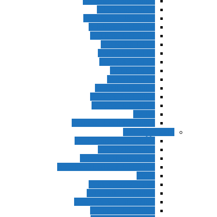
Interchange 3rd Edition
Interchange 4th Ed
Interchange 5th Edition
Solutions 2nd Edition
Solutions 3rd Edition
Top Notch 1st Ed
Top Notch 2nd Ed
Top Notch 3rd Ed
Summit 1st Ed
Summit 2nd Ed
Summit 3rd Edition
Passages 2nd Edition
Passages 3rd Edition
Evolve
Business Result 1st Edition
ادامه بزرگسالان
World English 3rd Edition
Project 4th Edition
American Headway 2nd
American Headway 3rd Edition
Think
Contemporary Topics
Let’s Talk 2nd Edition
New American Streamline
Northstar 3rd Edition