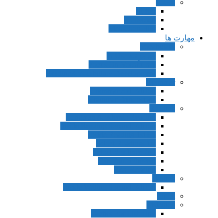
آلمانی
Sicher
Menschen
Menschen Hier
مهارت ها
Vocabulary
مجموعه In Use
Focus On Vocabulary
Reading&Vocabulary Development
Grammar
Grammar 3rd Edition
Grammar Dimensions
Reading
Longman Academic Reading
Inside Reading Second Edition
Inside Reading 1st Ed
Select Readings 1st
Select Readings 2nd
Can You Believe it
Real Reading
Writing
Inside Writing Second Edition
Idiom
Listening
Tactics For Listening