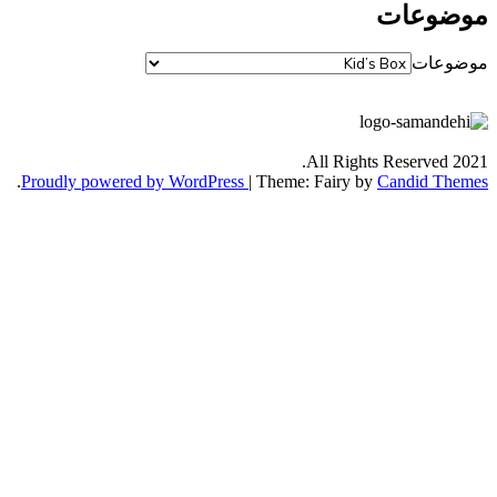
وعات
عات
All Rights Reserved
.
Proudly powered by WordPress
|
Theme: Fairy by
Candid T