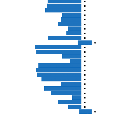
American Streamline
New Headway Third
New Headway Fourth
Speak Now
Open Forum
English Result
Tourism
Speakout
Q Skills For Success
نوجوانان
Hip Hip Hooray 2nd Edition
Fun For Starters 3rd Edition
Big English
!Today
Fun For Flyers 3rd Edition
Fun For Movers 3rd Edition
Family & Friends American
Family & Friends British
Super Minds
Super Minds American
Got it! 2nd Edition
Got it
Prospect 1-2-3
Beehive
کودکان