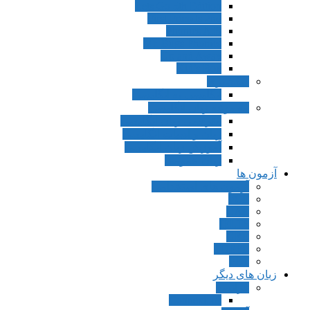
Lets Go 5th Edition
First Friends 2nd
Phonics A,B
Mr. Bugs Phonics
Up and Away
Kid’s Box
دیکشنری
انگلیسی به انگلیسی
مجموعه زبان انگلیسی
مترجمی زبان انگلیسی
زبان و ادبیات انگلیسی
آموزش زبان انگلیسی
زبان عمومی
آزمون ها
آزمون های استخدامی
FCE
CAE
IELTS
GRE
TOEFL
PET
زبان های دیگر
فرانسه
Connexions