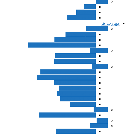
آلمانی
Sicher
Menschen
Menschen Hier
مهارت ها
Vocabulary
مجموعه In Use
Focus On Vocabulary
Reading&Vocabulary Development
Grammar
Grammar 3rd Edition
Grammar Dimensions
Reading
Longman Academic Reading
Inside Reading Second Edition
Inside Reading 1st Ed
Select Readings 1st
Select Readings 2nd
Can You Believe it
Real Reading
Writing
Inside Writing Second Edition
Idiom
Listening
Tactics For Listening