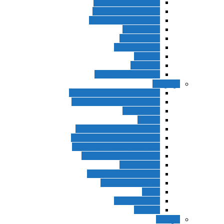
American Streamline
New Headway Third
New Headway Fourth
Speak Now
Open Forum
English Result
Tourism
Speakout
Q Skills For Success
نوجوانان
Hip Hip Hooray 2nd Edition
Fun For Starters 3rd Edition
Big English
!Today
Fun For Flyers 3rd Edition
Fun For Movers 3rd Edition
Family & Friends American
Family & Friends British
Super Minds
Super Minds American
Got it! 2nd Edition
Got it
Prospect 1-2-3
Beehive
کودکان