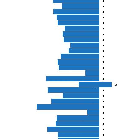
Interchange 3rd Edition
Interchange 4th Ed
Interchange 5th Edition
Solutions 2nd Edition
Solutions 3rd Edition
Top Notch 1st Ed
Top Notch 2nd Ed
Top Notch 3rd Ed
Summit 1st Ed
Summit 2nd Ed
Summit 3rd Edition
Passages 2nd Edition
Passages 3rd Edition
Evolve
Business Result 1st Edition
ادامه بزرگسالان
World English 3rd Edition
Project 4th Edition
American Headway 2nd
American Headway 3rd Edition
Think
Contemporary Topics
Let’s Talk 2nd Edition
New American Streamline
Northstar 3rd Edition