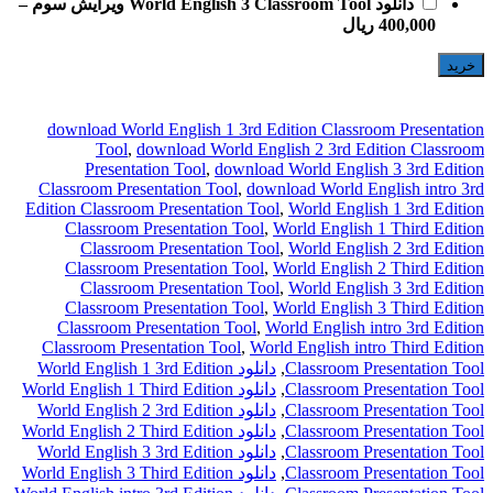
–
C
Edi
C
Wo
World
Wo
World
Wo
World