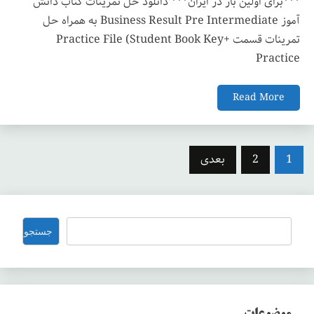
***برای اولین بار در ایران*** دانلود حل تمرینات کتاب دانش
آموز Business Result Pre Intermediate به همراه حل
تمرینات قسمت Practice File (Student Book Key+
Practice
Read More
صفحه‌بندی
1
2
بعدی
نوشته‌ها
جستجو
جستجو