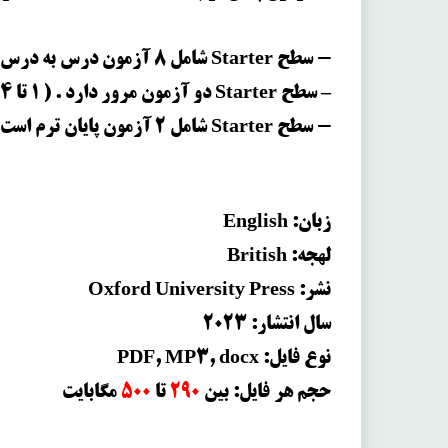
‌‌- سطح Starter شامل 8 آزمون درس به درس می باشد. (بصورت A و B)
– سطح Starter دو آزمون مرور دارد . ( 1 تا 4 / 5 تا 8 ) (بصورت A و B)
‌‌- سطح Starter شامل 2 آزمون پایان ترم است. (بصورت A و B)
زبان: English
لهجه: British
نشر: Oxford University Press
سال انتشار:
2023
نوع فایل: PDF, MP3, docx
حجم هر فایل: بین
290
تا
500
مگابایت