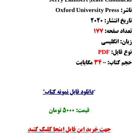
Jerry Lambert |Kate Chomacki
ناشر: Oxford University Press
تاریخ انتشار: 2020
تعداد صفحه:
177
زبان: انگلیسی
نوع فایل:
PDF
حجم کتاب:
~
34
مگابایت
“
دانلود فایل نمونه کتاب”
قیمت: 5000 تومان
جهت خرید این فایل اینجا کلیک کنید