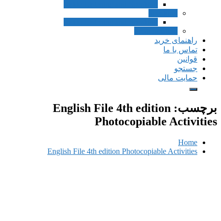
Inside Listening a
Inside Listening a
English File 4
Photo
English File 4th edition