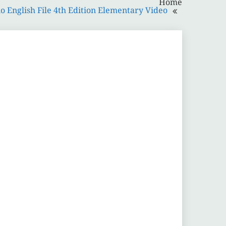
Home
o English File 4th Edition Elementary Video