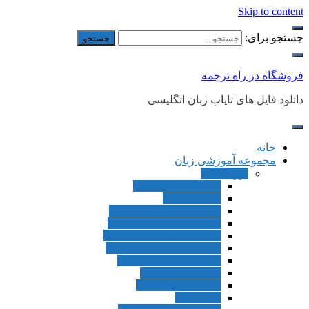
Skip to content
جستجو برای:
فروشگاه در راه ترجمه
دانلود فایل های نایاب زبان انگلیسی
خانه
مجموعه آموزشی زبان
بزرگسالان
Connect 2nd Editon
Four Corners
Four Corners 2nd Edition
American English File 1st
American English File 2nd
American English File 3rd
English File 4th Edition
Touchstone 1st Ed
Touchstone 2nd Ed
Viewpoint