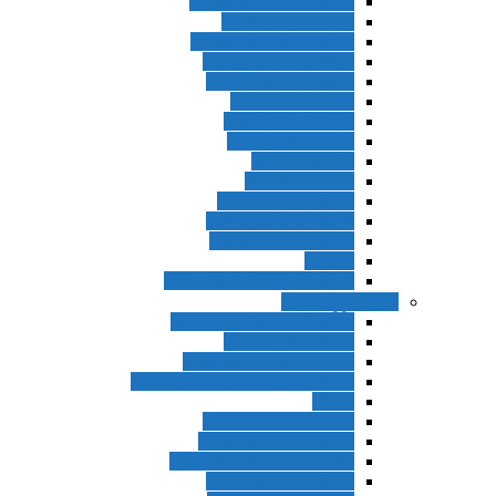
Interchange 3rd Edition
Interchange 4th Ed
Interchange 5th Edition
Solutions 2nd Edition
Solutions 3rd Edition
Top Notch 1st Ed
Top Notch 2nd Ed
Top Notch 3rd Ed
Summit 1st Ed
Summit 2nd Ed
Summit 3rd Edition
Passages 2nd Edition
Passages 3rd Edition
Evolve
Business Result 1st Edition
ادامه بزرگسالان
World English 3rd Edition
Project 4th Edition
American Headway 2nd
American Headway 3rd Edition
Think
Contemporary Topics
Let’s Talk 2nd Edition
New American Streamline
Northstar 3rd Edition