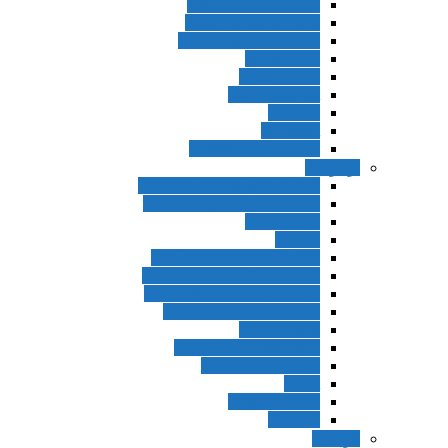
American Streamline
New Headway Third
New Headway Fourth
Speak Now
Open Forum
English Result
Tourism
Speakout
Q Skills For Success
نوجوانان
Hip Hip Hooray 2nd Edition
Fun For Starters 3rd Edition
Big English
!Today
Fun For Flyers 3rd Edition
Fun For Movers 3rd Edition
Family & Friends American
Family & Friends British
Super Minds
Super Minds American
Got it! 2nd Edition
Got it
Prospect 1-2-3
Beehive
کودکان