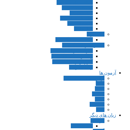
Lets Go 5th Edition
First Friends 2nd
Phonics A,B
Mr. Bugs Phonics
Up and Away
Kid’s Box
دیکشنری
انگلیسی به انگلیسی
مجموعه زبان انگلیسی
مترجمی زبان انگلیسی
زبان و ادبیات انگلیسی
آموزش زبان انگلیسی
زبان عمومی
آزمون ها
آزمون های استخدامی
FCE
CAE
IELTS
GRE
TOEFL
PET
زبان های دیگر
فرانسه
Connexions