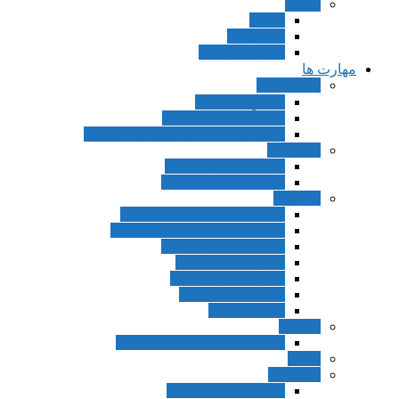
آلمانی
Sicher
Menschen
Menschen Hier
مهارت ها
Vocabulary
مجموعه In Use
Focus On Vocabulary
Reading&Vocabulary Development
Grammar
Grammar 3rd Edition
Grammar Dimensions
Reading
Longman Academic Reading
Inside Reading Second Edition
Inside Reading 1st Ed
Select Readings 1st
Select Readings 2nd
Can You Believe it
Real Reading
Writing
Inside Writing Second Edition
Idiom
Listening
Tactics For Listening