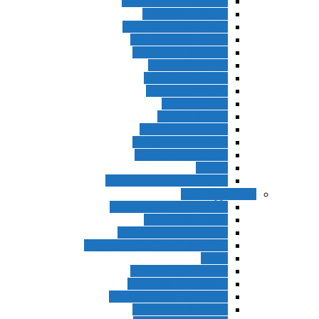
Interchange 3rd Edition
Interchange 4th Ed
Interchange 5th Edition
Solutions 2nd Edition
Solutions 3rd Edition
Top Notch 1st Ed
Top Notch 2nd Ed
Top Notch 3rd Ed
Summit 1st Ed
Summit 2nd Ed
Summit 3rd Edition
Passages 2nd Edition
Passages 3rd Edition
Evolve
Business Result 1st Edition
ادامه بزرگسالان
World English 3rd Edition
Project 4th Edition
American Headway 2nd
American Headway 3rd Edition
Think
Contemporary Topics
Let’s Talk 2nd Edition
New American Streamline
Northstar 3rd Edition