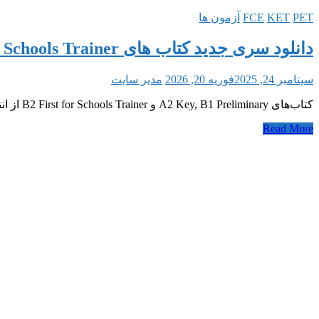
PET
KET
FCE
آزمون ها
دانلود سری جدید کتاب های For Schools Trainer
سپتامبر 24, 2025
فوریه 20, 2026
مدیر سایت
کتاب‌های A2 Key, B1 Preliminary و B2 First for Schools Trainer از انتشارات Cambridge، منبعی عالی برای آمادگی در آزمون‌های انگلیسی کمبریج هستند که هرکدام
Read More