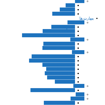
آلمانی
Sicher
Menschen
Menschen Hier
مهارت ها
Vocabulary
مجموعه In Use
Focus On Vocabulary
Reading&Vocabulary Development
Grammar
Grammar 3rd Edition
Grammar Dimensions
Reading
Longman Academic Reading
Inside Reading Second Edition
Inside Reading 1st Ed
Select Readings 1st
Select Readings 2nd
Can You Believe it
Real Reading
Writing
Inside Writing Second Edition
Idiom
Listening
Tactics For Listening