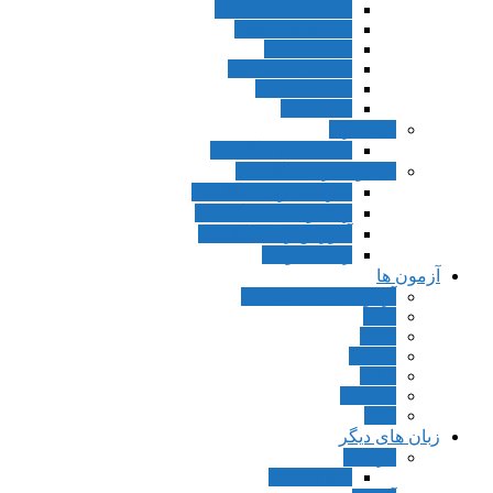
Lets Go 5th Edition
First Friends 2nd
Phonics A,B
Mr. Bugs Phonics
Up and Away
Kid’s Box
دیکشنری
انگلیسی به انگلیسی
مجموعه زبان انگلیسی
مترجمی زبان انگلیسی
زبان و ادبیات انگلیسی
آموزش زبان انگلیسی
زبان عمومی
آزمون ها
آزمون های استخدامی
FCE
CAE
IELTS
GRE
TOEFL
PET
زبان های دیگر
فرانسه
Connexions