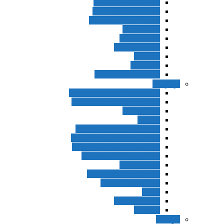
American Streamline
New Headway Third
New Headway Fourth
Speak Now
Open Forum
English Result
Tourism
Speakout
Q Skills For Success
نوجوانان
Hip Hip Hooray 2nd Edition
Fun For Starters 3rd Edition
Big English
!Today
Fun For Flyers 3rd Edition
Fun For Movers 3rd Edition
Family & Friends American
Family & Friends British
Super Minds
Super Minds American
Got it! 2nd Edition
Got it
Prospect 1-2-3
Beehive
کودکان