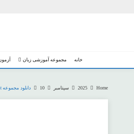
Ski
t
conten
خانه
مجموعه آموزشی زبان
آزمون
Home
2025
سپتامبر
10
دانلود مجموعه Ready For B2 First ویراست چهارم