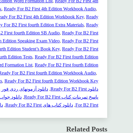
Edition Word Formation List
, 
Ready For B2 First 4th
k
, 
Ready For B2 First 4th Edition Workbook Audio
, 
ady For B2 First 4th Edition Workbook Key
, 
Ready
y For B2 First fourth Edition Extra Materials
, 
Ready
2 First fourth Edition SB Audio
, 
Ready For B2 First
th Edition Speaking Exam Video
, 
Ready For B2 First
urth Edition Student’s Book Key
, 
Ready For B2 First
urth Edition Tests
, 
Ready For B2 First fourth Edition
rd Formation List
, 
Ready For B2 First fourth Edition
Ready For B2 First fourth Edition Workbook Audio
, 
ts
, 
Ready For B2 First fourth Edition Workbook Key
دانلود Ready For B2 First
, 
دانلود آزمونهای ردی فور
پاسخ تمرینات کتاب Ready For B2 First
, 
دانلود جواب کتاب First
For B2 First
, 
دانلود کتاب های Ready For B2 First
, 
دانل
Related Posts