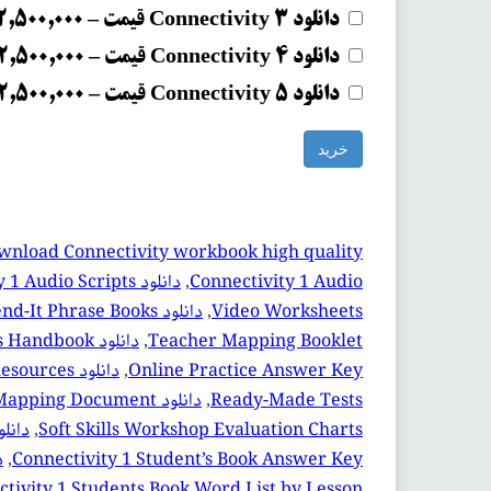
دانلود Connectivity 3 قیمت
–
2,500,000 ریال
دانلود Connectivity 4 قیمت
–
2,500,000 ریال
دانلود Connectivity 5 قیمت
–
2,500,000 ریال
خرید
wnload Connectivity workbook high quality
Connectivity 1 Audio
, 
دانلود Connectivity 1 Audio Scripts
Video Worksheets
, 
دانلود Connectivity 1 Extend-It Phrase Books
Teacher Mapping Booklet
, 
دانلود Connectivity 1 Methods Handbook
Online Practice Answer Key
, 
دانلود Connectivity 1 Printable Resources
Ready-Made Tests
, 
دانلود Connectivity 1 Soft Skills Mapping Document
Soft Skills Workshop Evaluation Charts
, 
دانلود  1 Student’s Book
Connectivity 1 Student’s Book Answer Key
, 
دانل
tivity 1 Students Book Word List by Lesson