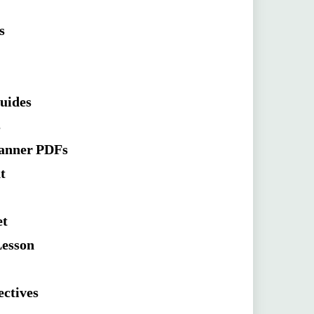
s
Guides
s
lanner PDFs
t
et
Lesson
ectives