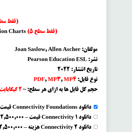
(فقط سطح 4)
(فقط سطح 5)
tion Charts
مولفان:
Joan Saslow, Allen Ascher
نشر: Pearson Education ESL
تاریخ انتشار: 2022
نوع فایل:
MP4
,
MP3
,
PDF
حجم کل فایل ها به ازای هر سطح: ~
2 گیگابایت
دانلود Connectivity Foundations قیمت
دانلود Connectivity 1 قیمت
–
2,500,000 ریال
دانلود Connectivity 2 هزینه
–
2,500,000 ریال