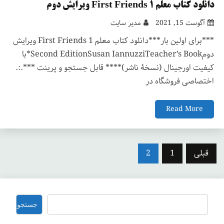
دانلود کتاب معلم First Friends 1 ویرایش دوم
آگوست 15, 2021
مدیر سایت
***برای اولین بار***دانلود کتاب معلم First Friends 1 ویرایش
دومSecond EditionSusan IannuzziTeacher’s Book*با
کیفیت اورجینال (نسخۀ ناشر)**** قابل جستجو و پرینت ***.:.
اختصاصی فروشگاه در
Read More
صفحه‌بندی
قبلی
1
2
نوشته‌ها
جستجو
جستجو