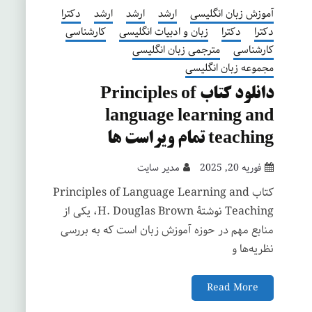
آموزش زبان انگلیسی
ارشد
ارشد
ارشد
دکترا
دکترا
دکترا
زبان و ادبیات انگلیسی
کارشناسی
کارشناسی
مترجمی زبان انگلیسی
مجموعه زبان انگلیسی
دانلود کتاب Principles of
language learning and
teaching تمام ویراست ها
فوریه 20, 2025
مدیر سایت
کتاب Principles of Language Learning and
Teaching نوشتۀ H. Douglas Brown، یکی از
منابع مهم در حوزه آموزش زبان است که به بررسی
نظریه‌ها و
Read More