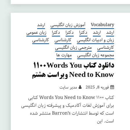
Vocabulary
آموزش زبان انگلیسی
ارشد
ارشد
ارشد
دکترا
دکترا
دکترا
زبان عمومی
زبان و ادبیات انگلیسی
کارشناسی
کارشناسی
کارشناسی
مترجمی زبان انگلیسی
مجموعه زبان انگلیسی
مهارت ها
دانلود کتاب ۱۱۰۰Words You
Need to Know ویراست هشتم
فوریه 8, 2025
مدیر سایت
کتاب ۱۱۰۰ Words You Need to Know کتابی
برای آموزش لغات آکادمیک و پیشرفته زبان انگلیسی
است که توسط انتشارات Barron’s منتشر شده
است. این