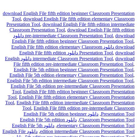
downlo
T
Pres
Cl
د
E
En
 دانلود English
En
Eng
En
T
Too
Tool
En
English Fi