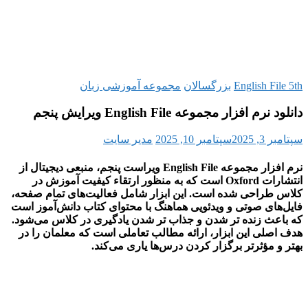
ال از
فحه،
 است
شود.
در